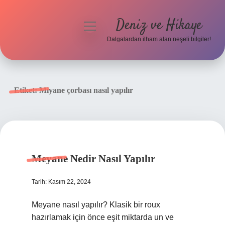
Deniz ve Hikaye
menüyü
aç
Dalgalardan ilham alan neşeli bilgiler!
Anasayfa
Gizlilik Politikası
Etiket:
Miyane çorbası nasıl yapılır
Yasal Uyarı
Hakkımızda
Meyane Nedir Nasıl Yapılır
Tarih: Kasım 22, 2024
Meyane nasıl yapılır? Klasik bir roux
hazırlamak için önce eşit miktarda un ve