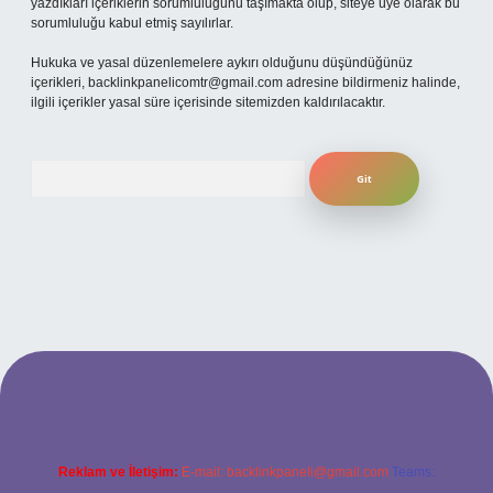
yazdıkları içeriklerin sorumluluğunu taşımakta olup, siteye üye olarak bu
sorumluluğu kabul etmiş sayılırlar.
Hukuka ve yasal düzenlemelere aykırı olduğunu düşündüğünüz
içerikleri,
backlinkpanelicomtr@gmail.com
adresine bildirmeniz halinde,
ilgili içerikler yasal süre içerisinde sitemizden kaldırılacaktır.
Arama
etexper
Reklam ve İletişim:
E-mail:
backlinkpaneli@gmail.com
Teams: