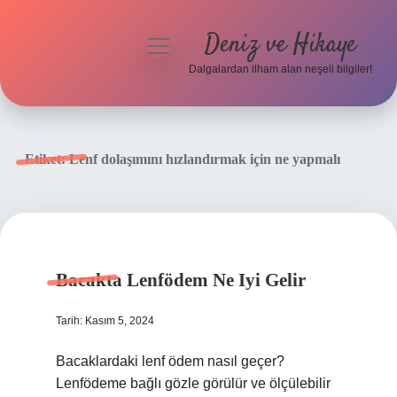
Deniz ve Hikaye
menüyü
aç
Dalgalardan ilham alan neşeli bilgiler!
Anasayfa
Gizlilik Politikası
Etiket:
Lenf dolaşımını hızlandırmak için ne yapmalı
Yasal Uyarı
Hakkımızda
Bacakta Lenfödem Ne Iyi Gelir
Tarih: Kasım 5, 2024
Bacaklardaki lenf ödem nasıl geçer?
Lenfödeme bağlı gözle görülür ve ölçülebilir