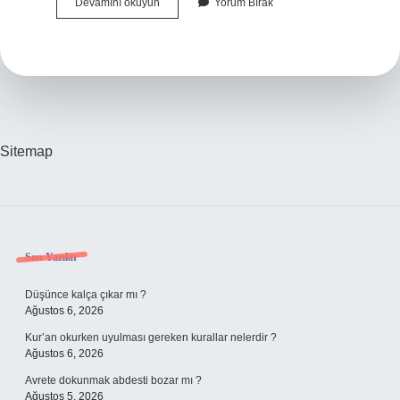
Bacakta
Devamını okuyun
Yorum Bırak
Lenfödem
Ne
Iyi
Gelir
Sitemap
Sidebar
Son Yazılar
Düşünce kalça çıkar mı ?
Ağustos 6, 2026
Kur’an okurken uyulması gereken kurallar nelerdir ?
Ağustos 6, 2026
Avrete dokunmak abdesti bozar mı ?
Ağustos 5, 2026