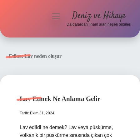
Deniz ve Hikaye
menüyü
aç
Dalgalardan ilham alan neşeli bilgiler!
Anasayfa
Gizlilik Politikası
Etiket:
Lav neden oluşur
Yasal Uyarı
Hakkımızda
Lav Etmek Ne Anlama Gelir
Tarih: Ekim 31, 2024
Lav edildi ne demek? Lav veya püskürme,
volkanik bir püskürme sırasında çıkan çok