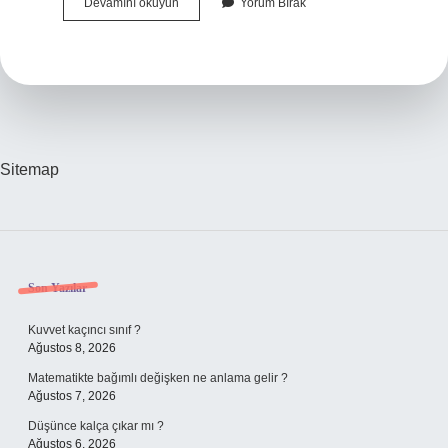
Lav
Devamını okuyun
Yorum Bırak
Etmek
Ne
Anlama
Gelir
Sitemap
Sidebar
Son Yazılar
Kuvvet kaçıncı sınıf ?
Ağustos 8, 2026
Matematikte bağımlı değişken ne anlama gelir ?
Ağustos 7, 2026
Düşünce kalça çıkar mı ?
Ağustos 6, 2026