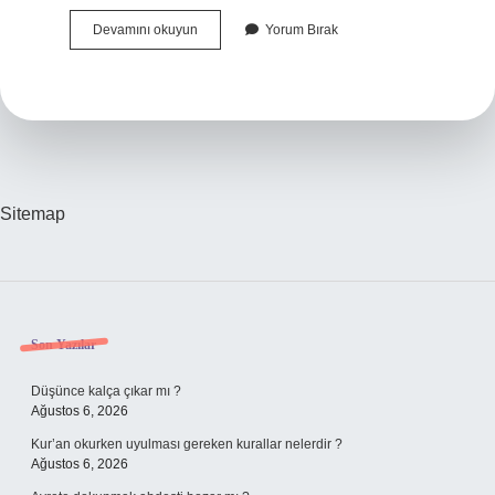
Bombe
Devamını okuyun
Yorum Bırak
Yapan
Lastik
Tamir
Edilir
Mi
Sitemap
Sidebar
Son Yazılar
Düşünce kalça çıkar mı ?
Ağustos 6, 2026
Kur’an okurken uyulması gereken kurallar nelerdir ?
Ağustos 6, 2026