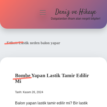
Deniz ve Hikaye
menüyü
aç
Dalgalardan ilham alan neşeli bilgiler!
Anasayfa
Gizlilik Politikası
Etiket:
Lastik neden balon yapar
Yasal Uyarı
Hakkımızda
Bombe Yapan Lastik Tamir Edilir
Mi
Tarih: Kasım 26, 2024
Balon yapan lastik tamir edilir mi? Bir lastik