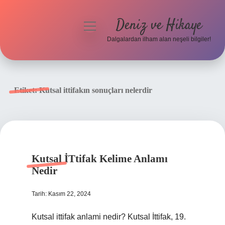
Deniz ve Hikaye
menüyü
aç
Dalgalardan ilham alan neşeli bilgiler!
Anasayfa
Gizlilik Politikası
Etiket:
Kutsal ittifakın sonuçları nelerdir
Yasal Uyarı
Hakkımızda
Kutsal İTtifak Kelime Anlamı
Nedir
Tarih: Kasım 22, 2024
Kutsal ittifak anlami nedir? Kutsal İttifak, 19.