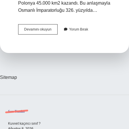
Polonya 45.000 km2 kazandı. Bu anlaşmayla
Osmanlı İmparatorluğu 326. yüzyılda…
Kutsal
Devamını okuyun
Yorum Bırak
İTtifak
Kelime
Anlamı
Nedir
Sitemap
Sidebar
Son Yazılar
Kuvvet kaçıncı sınıf ?
Ağustos 8, 2026