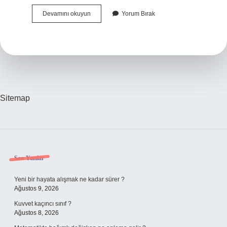
Aşağıdakilerden
Devamını okuyun
Yorum Bırak
Hangisi
Ceza
Sorumluluğunu
Ortadan
Kaldırır
Sitemap
Sidebar
Son Yazılar
Yeni bir hayata alışmak ne kadar sürer ?
Ağustos 9, 2026
Kuvvet kaçıncı sınıf ?
Ağustos 8, 2026