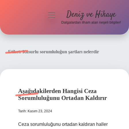
Deniz ve Hikaye
menüyü
aç
Dalgalardan ilham alan neşeli bilgiler!
Anasayfa
Gizlilik Politikası
Etiket:
Kusurlu sorumluluğun şartları nelerdir
Yasal Uyarı
Hakkımızda
Aşağıdakilerden Hangisi Ceza
Sorumluluğunu Ortadan Kaldırır
Tarih: Kasım 23, 2024
Ceza sorumluluğunu ortadan kaldıran haller