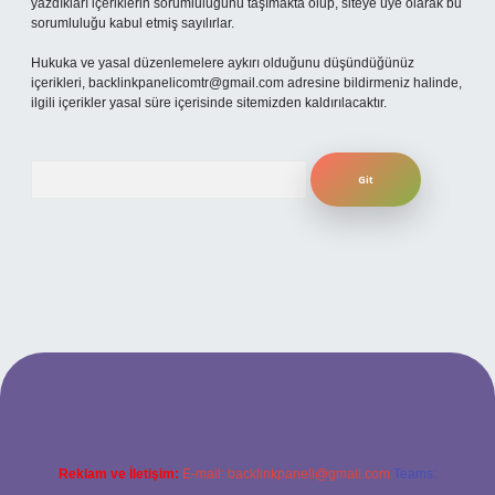
yazdıkları içeriklerin sorumluluğunu taşımakta olup, siteye üye olarak bu
sorumluluğu kabul etmiş sayılırlar.
Hukuka ve yasal düzenlemelere aykırı olduğunu düşündüğünüz
içerikleri,
backlinkpanelicomtr@gmail.com
adresine bildirmeniz halinde,
ilgili içerikler yasal süre içerisinde sitemizden kaldırılacaktır.
Arama
betexper
Reklam ve İletişim:
E-mail:
backlinkpaneli@gmail.com
Teams: