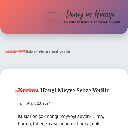
Deniz ve Hikaye
menüyü
aç
Dalgalardan ilham alan neşeli bilgiler!
Anasayfa
Gizlilik Politikası
Etiket:
Kuşlara elma nasıl verilir
Yasal Uyarı
Hakkımızda
Kuşlara Hangi Meyve Sebze Verilir
Tarih: Aralık 28, 2024
Kuşlar en çok hangi meyveyi sever? Elma,
hurma, biber, kayısı, ananas, hurma, erik,