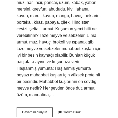
muz, nar, incir, pancar, üzüm, kabak, yaban
mersini, greyfurt, ahududu, kivi, lahana,
kavun, marul, kavun, mango, havuç, nektarin,
portakal, kiraz, papaya, çilek, Hindistan
cevizi, şeftali, armut. Kuşumun yemi bitti ne
verebilirim? Taze meyve ve sebzeler: Elma,
armut, muz, havuç, brokoli ve ıspanak gibi
taze meyve ve sebzeler muhabbet kuşları için
iyi bir besin kaynağı olabilir. Bunları küçük
parçalara ayırın ve kuşunuza verin.
Haşlanmış yumurta: Haşlanmış yumurta
beyazı muhabbet kuşları için yüksek proteinli
bir besindir. Muhabbet kuşlarının en sevdiği
meyve nedir? Her şeyden önce dut, armut,
üzüm, mandalina,…
Kuşlara
Devamını okuyun
Yorum Bırak
Hangi