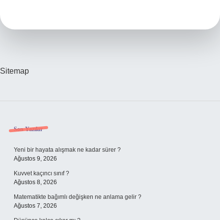
Meyve
Sebze
Verilir
Sitemap
Sidebar
Son Yazılar
Yeni bir hayata alışmak ne kadar sürer ?
Ağustos 9, 2026
Kuvvet kaçıncı sınıf ?
Ağustos 8, 2026
Matematikte bağımlı değişken ne anlama gelir ?
Ağustos 7, 2026