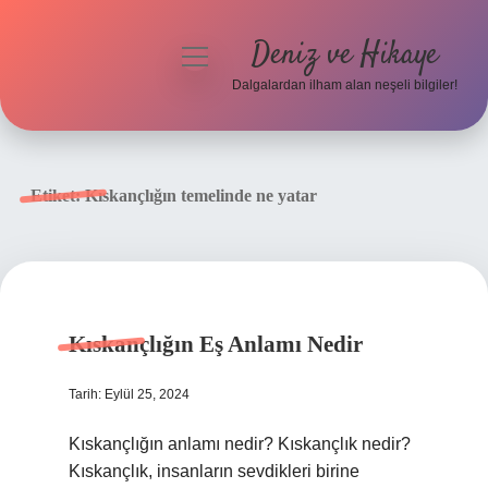
Deniz ve Hikaye
menüyü
aç
Dalgalardan ilham alan neşeli bilgiler!
Anasayfa
Gizlilik Politikası
Etiket:
Kıskançlığın temelinde ne yatar
Yasal Uyarı
Hakkımızda
Kıskançlığın Eş Anlamı Nedir
Tarih: Eylül 25, 2024
Kıskançlığın anlamı nedir? Kıskançlık nedir?
Kıskançlık, insanların sevdikleri birine