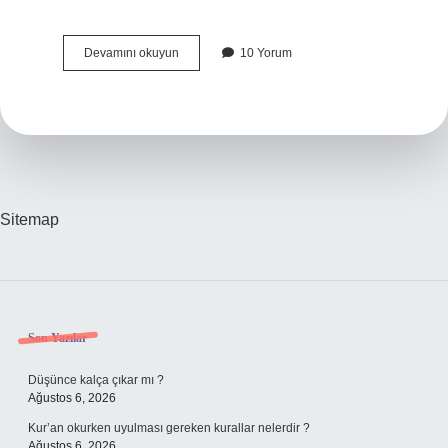
Kıskançlığın
Devamını okuyun
10 Yorum
Eş
Anlamı
Nedir
Sitemap
Sidebar
Son Yazılar
Düşünce kalça çıkar mı ?
Ağustos 6, 2026
Kur’an okurken uyulması gereken kurallar nelerdir ?
Ağustos 6, 2026