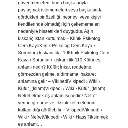
güvenmemeleri, bunu başkalarıyla
paylaşmak istememeleri veya başkasında
gördükleri bir özelliği, nesneyi veya kişiyi
kendilerinde olmadığı için çekememeleri
nedeniyle hissettikleri duygudur. Aşırı
kıskançlıktan kurtulmak – Klinik Psikolog
Cem KayaKlinik Psikolog Cem Kaya ›
Sorunlar › kiskanclik-110Klinik Psikolog Cem
Kaya › Sorunlar › kiskanclik-110 Küfür eş
anlamı nedir? Küfür; İnkar, reddetme,
görmezden gelme, aldırmama, hakaret
anlamına gelir – VikipediVikipedi › Wiki ›
Küfür_(İslam)Vikipedi › Wiki › Küfür_(İslam)
Nefret etmek eş anlamlısı nedir? Nefret
yerine iğrenme ve tiksinti kelimelerinin
kullanıldığı görülebilir – VikipediVikipedi ›
Wiki › NefretVikipedi › Wiki › Hass Tiksinmek
eş anlamı…