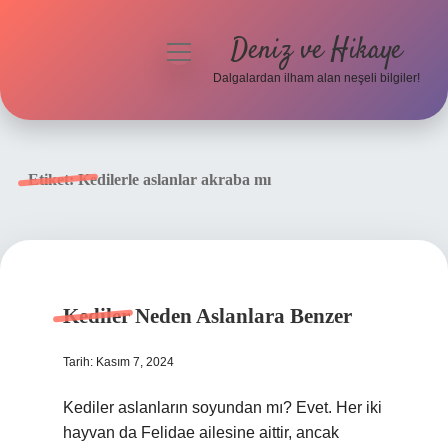
Deniz ve Hikaye
menüyü
aç
Dalgalardan ilham alan neşeli bilgiler!
Anasayfa
Gizlilik Politikası
Etiket:
Kedilerle aslanlar akraba mı
Yasal Uyarı
Hakkımızda
Kediler Neden Aslanlara Benzer
Tarih: Kasım 7, 2024
Kediler aslanların soyundan mı? Evet. Her iki
hayvan da Felidae ailesine aittir, ancak