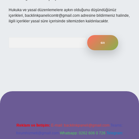
Hukuka ve yasal düzenlemelere aykırı olduğunu düşündüğünüz
içerikleri,
backlinkpanelicomtr@gmail.com
adresine bildirmeniz halinde,
ilgili içerikler yasal süre içerisinde sitemizden kaldırılacaktır.
Arama
t
betexper
Reklam ve İletişim:
E-mail:
backlinkpaneli@gmail.com
Teams:
forumhizmeti@gmail.com
Whatsapp: 0262 606 0 726
Telegram: