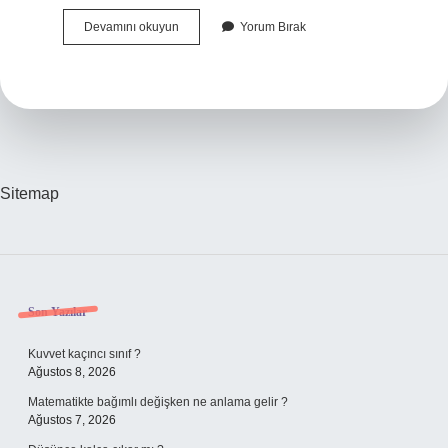
Kedi
Devamını okuyun
Yorum Bırak
Otu
Karaciğere
Zarar
Verir
Mi
Sitemap
Sidebar
Son Yazılar
Kuvvet kaçıncı sınıf ?
Ağustos 8, 2026
Matematikte bağımlı değişken ne anlama gelir ?
Ağustos 7, 2026