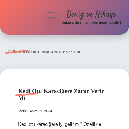
Deniz ve Hikaye
menüyü
aç
Dalgalardan ilham alan neşeli bilgiler!
Anasayfa
Gizlilik Politikası
Etiket:
Kedi otu insana zarar verir mi
Yasal Uyarı
Hakkımızda
Kedi Otu Karaciğere Zarar Verir
Mi
Tarih: Kasım 19, 2024
Kedi otu karaciğere iyi gelir mi? Özellikle