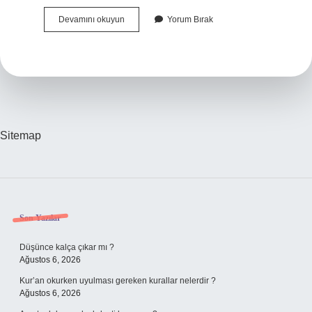
Haşlanmış
Devamını okuyun
Yorum Bırak
Keçiboynuzu
Yenir
Mi
Sitemap
Sidebar
Son Yazılar
Düşünce kalça çıkar mı ?
Ağustos 6, 2026
Kur’an okurken uyulması gereken kurallar nelerdir ?
Ağustos 6, 2026