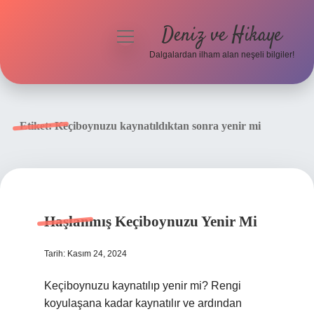
Deniz ve Hikaye
menüyü
aç
Dalgalardan ilham alan neşeli bilgiler!
Anasayfa
Gizlilik Politikası
Etiket:
Keçiboynuzu kaynatıldıktan sonra yenir mi
Yasal Uyarı
Hakkımızda
Haşlanmış Keçiboynuzu Yenir Mi
Tarih: Kasım 24, 2024
Keçiboynuzu kaynatılıp yenir mi? Rengi
koyulaşana kadar kaynatılır ve ardından