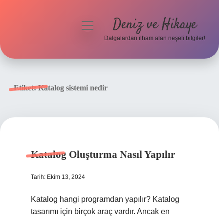
Deniz ve Hikaye
menüyü
aç
Dalgalardan ilham alan neşeli bilgiler!
Anasayfa
Gizlilik Politikası
Etiket:
Katalog sistemi nedir
Yasal Uyarı
Hakkımızda
Katalog Oluşturma Nasıl Yapılır
Tarih: Ekim 13, 2024
Katalog hangi programdan yapılır? Katalog
tasarımı için birçok araç vardır. Ancak en