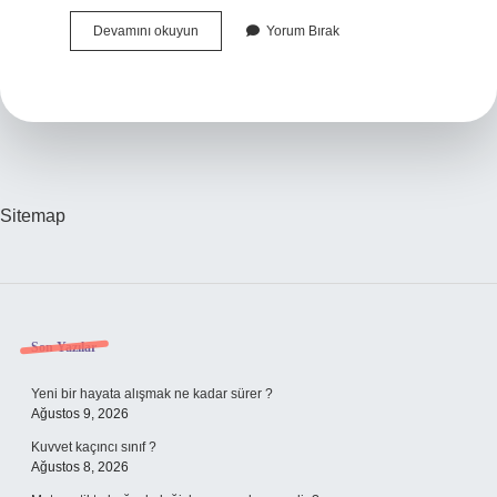
Katalog
Devamını okuyun
Yorum Bırak
Oluşturma
Nasıl
Yapılır
Sitemap
Sidebar
Son Yazılar
Yeni bir hayata alışmak ne kadar sürer ?
Ağustos 9, 2026
Kuvvet kaçıncı sınıf ?
Ağustos 8, 2026