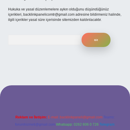
Hukuka ve yasal düzenlemelere aykırı olduğunu düşündüğünüz
içerikleri,
backlinkpanelicomtr@gmail.com
adresine bildirmeniz halinde,
ilgili içerikler yasal süre içerisinde sitemizden kaldırılacaktır.
Arama
etexper
Reklam ve İletişim:
E-mail:
backlinkpaneli@gmail.com
Teams:
forumhizmeti@gmail.com
Whatsapp: 0262 606 0 726
Telegram: