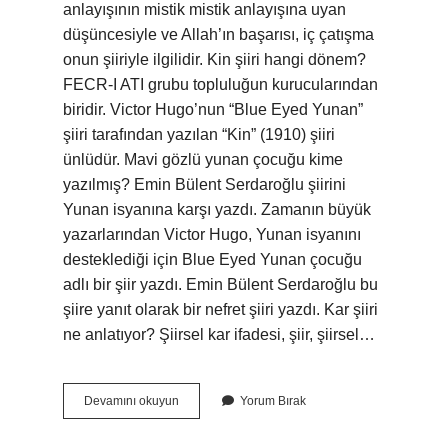
anlayışının mistik mistik anlayışına uyan
düşüncesiyle ve Allah’ın başarısı, iç çatışma
onun şiiriyle ilgilidir. Kin şiiri hangi dönem?
FECR-I ATI grubu topluluğun kurucularından
biridir. Victor Hugo’nun “Blue Eyed Yunan”
şiiri tarafından yazılan “Kin” (1910) şiiri
ünlüdür. Mavi gözlü yunan çocuğu kime
yazılmış? Emin Bülent Serdaroğlu şiirini
Yunan isyanına karşı yazdı. Zamanın büyük
yazarlarından Victor Hugo, Yunan isyanını
desteklediği için Blue Eyed Yunan çocuğu
adlı bir şiir yazdı. Emin Bülent Serdaroğlu bu
şiire yanıt olarak bir nefret şiiri yazdı. Kar şiiri
ne anlatıyor? Şiirsel kar ifadesi, şiir, şiirsel…
Kin
Devamını okuyun
Yorum Bırak
Şiiri
Ne