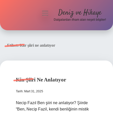
Deniz ve Hikaye
menüyü
aç
Dalgalardan ilham alan neşeli bilgiler!
Anasayfa
Gizlilik Politikası
Etiket:
Kar şiiri ne anlatıyor
Yasal Uyarı
Hakkımızda
Kin Şiiri Ne Anlatıyor
Tarih: Mart 31, 2025
Necip Fazıl Ben şiiri ne anlatıyor? Şiirde
“Ben, Necip Fazil, kendi benliğinin mistik