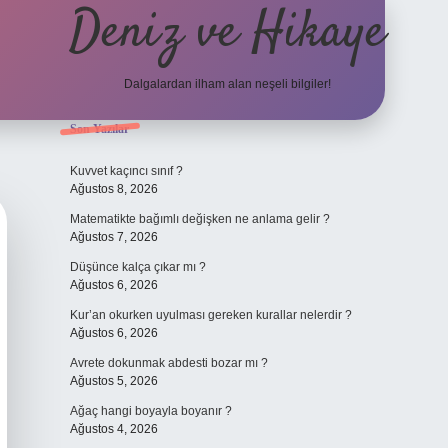
Deniz ve Hikaye
Dalgalardan ilham alan neşeli bilgiler!
Sidebar
Son Yazılar
ilbet yeni giriş
ilbet yeni giriş
grandoperabet
betexpe
Kuvvet kaçıncı sınıf ?
Ağustos 8, 2026
Matematikte bağımlı değişken ne anlama gelir ?
Ağustos 7, 2026
Düşünce kalça çıkar mı ?
Ağustos 6, 2026
Kur’an okurken uyulması gereken kurallar nelerdir ?
Ağustos 6, 2026
Avrete dokunmak abdesti bozar mı ?
Ağustos 5, 2026
Ağaç hangi boyayla boyanır ?
Ağustos 4, 2026