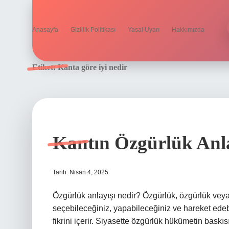
Anasayfa
Gizlilik Politikası
Yasal Uyarı
Hakkımızda
Etiket:
Kanta göre iyi nedir
Kantın Özgürlük Anla
Tarih: Nisan 4, 2025
Özgürlük anlayışı nedir? Özgürlük, özgürlük vey
seçebileceğiniz, yapabileceğiniz ve hareket edeb
fikrini içerir. Siyasette özgürlük hükümetin bask