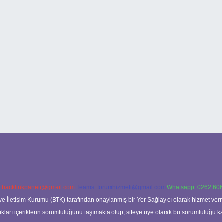
:
backlinkpaneli@gmail.com
Teams:
forumhizmeti@gmail.com
Whatsapp: 0262 606
ve İletişim Kurumu (BTK) tarafından onaylanmış bir Yer Sağlayıcı olarak hizmet verm
rı içeriklerin sorumluluğunu taşımakta olup, siteye üye olarak bu sorumluluğu kabul