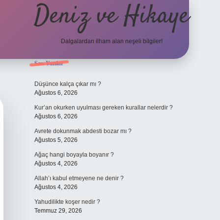
Deniz ve Hikaye
Dalgalardan ilham alan neşeli bilgiler!
Sidebar
Son Yazılar
ilbet yeni giriş
ilbet yeni giriş
grandoperabet
betexp
Düşünce kalça çıkar mı ?
Ağustos 6, 2026
Kur’an okurken uyulması gereken kurallar nelerdir ?
Ağustos 6, 2026
Avrete dokunmak abdesti bozar mı ?
Ağustos 5, 2026
Ağaç hangi boyayla boyanır ?
Ağustos 4, 2026
Allah’ı kabul etmeyene ne denir ?
Ağustos 4, 2026
Yahudilikte koşer nedir ?
Temmuz 29, 2026