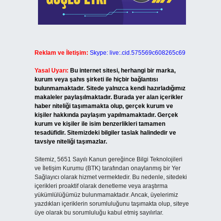
Reklam ve İletişim:
Skype: live:.cid.575569c608265c69
Yasal Uyarı:
Bu internet sitesi, herhangi bir marka,
kurum veya şahıs şirketi ile hiçbir bağlantısı
bulunmamaktadır. Sitede yalnızca kendi hazırladığımız
makaleler paylaşılmaktadır. Burada yer alan içerikler
haber niteliği taşımamakta olup, gerçek kurum ve
kişiler hakkında paylaşım yapılmamaktadır. Gerçek
kurum ve kişiler ile isim benzerlikleri tamamen
tesadüfidir. Sitemizdeki bilgiler taslak halindedir ve
tavsiye niteliği taşımazlar.
Sitemiz, 5651 Sayılı Kanun gereğince Bilgi Teknolojileri
ve İletişim Kurumu (BTK) tarafından onaylanmış bir Yer
Sağlayıcı olarak hizmet vermektedir. Bu nedenle, sitedeki
içerikleri proaktif olarak denetleme veya araştırma
yükümlülüğümüz bulunmamaktadır. Ancak, üyelerimiz
yazdıkları içeriklerin sorumluluğunu taşımakta olup, siteye
üye olarak bu sorumluluğu kabul etmiş sayılırlar.