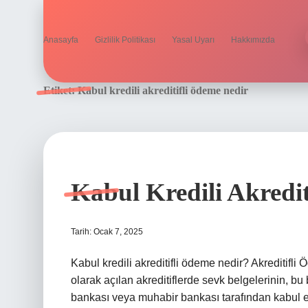
Anasayfa
Gizlilik Politikası
Yasal Uyarı
Hakkımızda
Etiket:
Kabul kredili akreditifli ödeme nedir
Kabul Kredili Akredi
Tarih: Ocak 7, 2025
Kabul kredili akreditifli ödeme nedir? Akreditifli
olarak açılan akreditiflerde sevk belgelerinin, bu b
bankası veya muhabir bankası tarafından kabul 