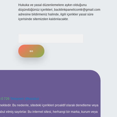
Hukuka ve yasal düzenlemelere aykırı olduğunu
düşündüğünüz içerikleri,
backlinkpanelicomtr@gmail.com
adresine bildirmeniz halinde, ilgili içerikler yasal süre
içerisinde sitemizden kaldırılacaktır.
Arama
 0 726
Telegram: @karabul
ektedir. Bu nedenle, sitedeki içerikleri proaktif olarak denetleme veya
 etmiş sayılırlar. Bu internet sitesi, herhangi bir marka, kurum veya