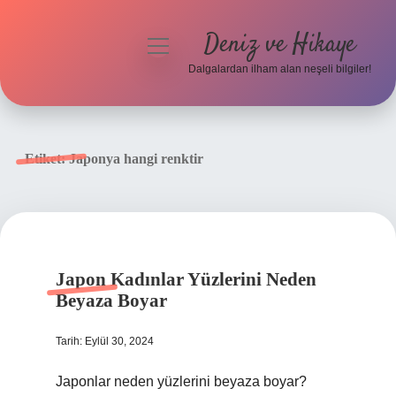
Deniz ve Hikaye
menüyü
aç
Dalgalardan ilham alan neşeli bilgiler!
Anasayfa
Gizlilik Politikası
Etiket:
Japonya hangi renktir
Yasal Uyarı
Hakkımızda
Japon Kadınlar Yüzlerini Neden
Beyaza Boyar
Tarih: Eylül 30, 2024
Japonlar neden yüzlerini beyaza boyar?