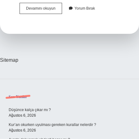
Japon
Devamını okuyun
Yorum Bırak
Kadınlar
Yüzlerini
Neden
Beyaza
Boyar
Sitemap
Sidebar
Son Yazılar
Düşünce kalça çıkar mı ?
Ağustos 6, 2026
Kur’an okurken uyulması gereken kurallar nelerdir ?
Ağustos 6, 2026