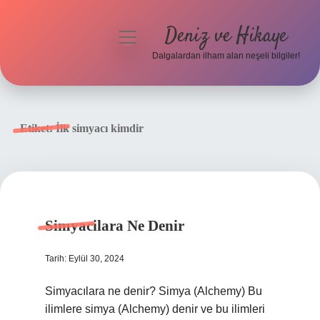
Deniz ve Hikaye
menüyü
aç
Dalgalardan ilham alan neşeli bilgiler!
Anasayfa
Gizlilik Politikası
Etiket:
İlk simyacı kimdir
Yasal Uyarı
Hakkımızda
Simyacilara Ne Denir
Tarih: Eylül 30, 2024
Simyacılara ne denir? Simya (Alchemy) Bu
ilimlere simya (Alchemy) denir ve bu ilimleri