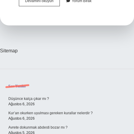
Simyacilara
Devamını okuyun
Yorum Bırak
Ne
Denir
Sitemap
Sidebar
Son Yazılar
Düşünce kalça çıkar mı ?
Ağustos 6, 2026
Kur’an okurken uyulması gereken kurallar nelerdir ?
Ağustos 6, 2026
Avrete dokunmak abdesti bozar mı ?
Ağustos 5, 2026