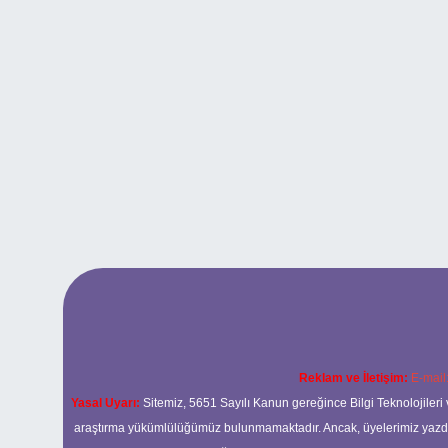
Reklam ve İletişim:
E-mail
Yasal Uyarı:
Sitemiz, 5651 Sayılı Kanun gereğince Bilgi Teknolojileri 
araştırma yükümlülüğümüz bulunmamaktadır. Ancak, üyelerimiz yazdıkla