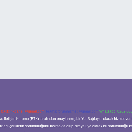
:
backlinkpaneli@gmail.com
Teams:
forumhizmeti@gmail.com
Whatsapp: 0262 606
ve İletişim Kurumu (BTK) tarafından onaylanmış bir Yer Sağlayıcı olarak hizmet verm
rı içeriklerin sorumluluğunu taşımakta olup, siteye üye olarak bu sorumluluğu kabul