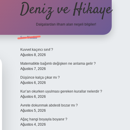
Deniz ve Hikaye
Dalgalardan ilham alan neşeli bilgiler!
Sidebar
Son Yazılar
ilbet yeni giriş
ilbet yeni giriş
grandoperabet
betexper
Kuvvet kaçıncı sınıf ?
Ağustos 8, 2026
Matematikte bağımlı değişken ne anlama gelir ?
Ağustos 7, 2026
Düşünce kalça çıkar mı ?
Ağustos 6, 2026
Kur’an okurken uyulması gereken kurallar nelerdir ?
Ağustos 6, 2026
Avrete dokunmak abdesti bozar mı ?
Ağustos 5, 2026
Ağaç hangi boyayla boyanır ?
Ağustos 4, 2026