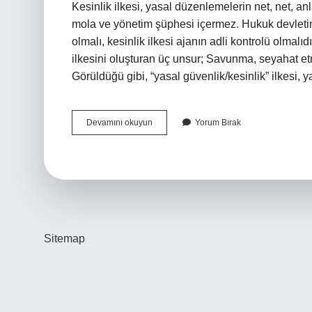
Kesinlik ilkesi, yasal düzenlemelerin net, net, an
mola ve yönetim şüphesi içermez. Hukuk devletinin
olmalı, kesinlik ilkesi ajanın adli kontrolü olmalıd
ilkesini oluşturan üç unsur; Savunma, seyahat etm
Görüldüğü gibi, “yasal güvenlik/kesinlik” ilkesi, 
Hukuki
Devamını okuyun
Yorum Bırak
Kesinlik
Ilkesi
Nedir
Sitemap