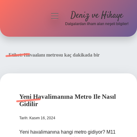
Deniz ve Hikaye
menüyü
aç
Dalgalardan ilham alan neşeli bilgiler!
Anasayfa
Gizlilik Politikası
Etiket:
Havaalanı metrosu kaç dakikada bir
Yasal Uyarı
Hakkımızda
Yeni Havalimanına Metro Ile Nasıl
Gidilir
Tarih: Kasım 16, 2024
Yeni havalimanına hangi metro gidiyor? M11