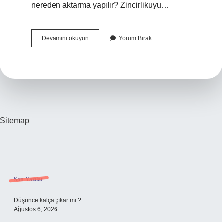
nereden aktarma yapılır? Zincirlikuyu…
Yeni
Devamını okuyun
Yorum Bırak
Havalimanına
Metro
Ile
Nasıl
Gidilir
Sitemap
Sidebar
Son Yazılar
Düşünce kalça çıkar mı ?
Ağustos 6, 2026