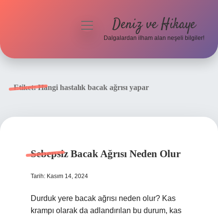
Deniz ve Hikaye
menüyü
aç
Dalgalardan ilham alan neşeli bilgiler!
Anasayfa
Gizlilik Politikası
Etiket:
Hangi hastalık bacak ağrısı yapar
Yasal Uyarı
Hakkımızda
Sebepsiz Bacak Ağrısı Neden Olur
Tarih: Kasım 14, 2024
Durduk yere bacak ağrısı neden olur? Kas
krampı olarak da adlandırılan bu durum, kas