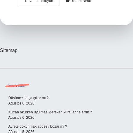
Sebepsiz
Devamını okuyun
Yorum Bırak
Bacak
Ağrısı
Neden
Olur
Sitemap
Sidebar
Son Yazılar
Düşünce kalça çıkar mı ?
Ağustos 6, 2026
Kur’an okurken uyulması gereken kurallar nelerdir ?
Ağustos 6, 2026
Avrete dokunmak abdesti bozar mı ?
Ağustos 5, 2026