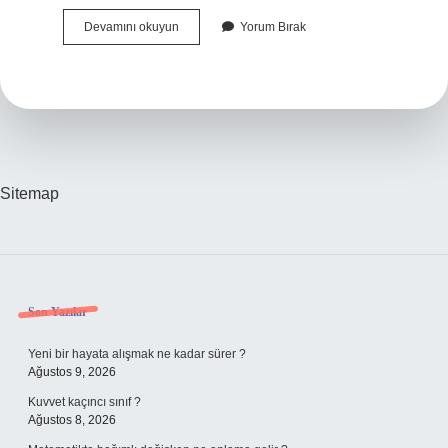
Güneş
Devamını okuyun
Yorum Bırak
Tutulmasında
Nelere
Dikkat
Edilmeli
Sitemap
Sidebar
Son Yazılar
Yeni bir hayata alışmak ne kadar sürer ?
Ağustos 9, 2026
Kuvvet kaçıncı sınıf ?
Ağustos 8, 2026