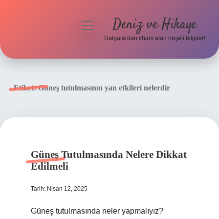
Deniz ve Hikaye
menüyü
aç
Dalgalardan ilham alan neşeli bilgiler!
Anasayfa
Gizlilik Politikası
Etiket:
Güneş tutulmasının yan etkileri nelerdir
Yasal Uyarı
Hakkımızda
Güneş Tutulmasında Nelere Dikkat
Edilmeli
Tarih: Nisan 12, 2025
Güneş tutulmasında neler yapmalıyız?