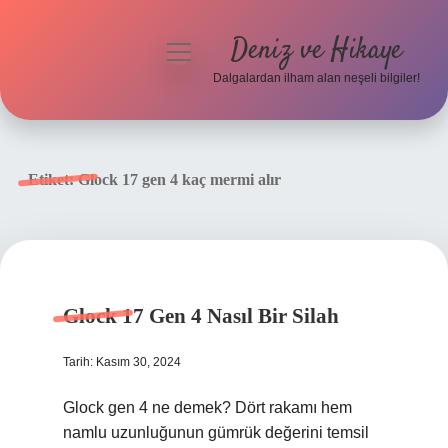
Deniz ve Hikaye
menüyü
aç
Dalgalardan ilham alan neşeli bilgiler!
Anasayfa
Gizlilik Politikası
Etiket:
Glock 17 gen 4 kaç mermi alır
Yasal Uyarı
Hakkımızda
Glock 17 Gen 4 Nasıl Bir Silah
Tarih: Kasım 30, 2024
Glock gen 4 ne demek? Dört rakamı hem
namlu uzunluğunun gümrük değerini temsil