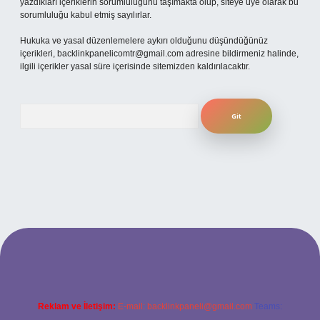
yazdıkları içeriklerin sorumluluğunu taşımakta olup, siteye üye olarak bu
sorumluluğu kabul etmiş sayılırlar.
Hukuka ve yasal düzenlemelere aykırı olduğunu düşündüğünüz
içerikleri,
backlinkpanelicomtr@gmail.com
adresine bildirmeniz halinde,
ilgili içerikler yasal süre içerisinde sitemizden kaldırılacaktır.
Arama
betexper
Reklam ve İletişim:
E-mail:
backlinkpaneli@gmail.com
Teams: