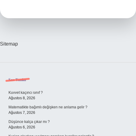
Gen
4
Nasıl
Bir
Silah
Sitemap
Sidebar
Son Yazılar
Kuvvet kaçıncı sınıf ?
Ağustos 8, 2026
Matematikte bağımlı değişken ne anlama gelir ?
Ağustos 7, 2026
Düşünce kalça çıkar mı ?
Ağustos 6, 2026