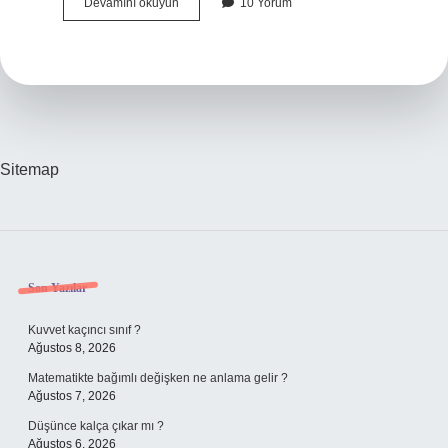
Cıvık
Devamını okuyun
10 Yorum
Insana
Ne
Denir
Sitemap
Sidebar
Son Yazılar
Kuvvet kaçıncı sınıf ?
Ağustos 8, 2026
Matematikte bağımlı değişken ne anlama gelir ?
Ağustos 7, 2026
Düşünce kalça çıkar mı ?
Ağustos 6, 2026