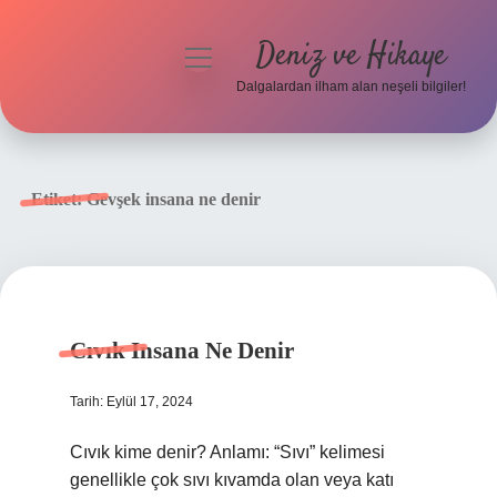
Deniz ve Hikaye
menüyü
aç
Dalgalardan ilham alan neşeli bilgiler!
Anasayfa
Gizlilik Politikası
Etiket:
Gevşek insana ne denir
Yasal Uyarı
Hakkımızda
Cıvık Insana Ne Denir
Tarih: Eylül 17, 2024
Cıvık kime denir? Anlamı: “Sıvı” kelimesi
genellikle çok sıvı kıvamda olan veya katı