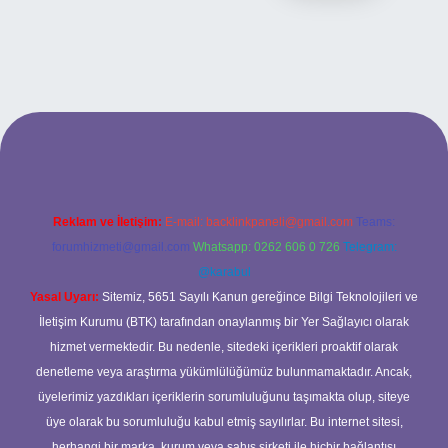
texper
Reklam ve İletişim:
E-mail:
backlinkpaneli@gmail.com
Teams:
forumhizmeti@gmail.com
Whatsapp: 0262 606 0 726
Telegram:
@karabul
Yasal Uyarı:
Sitemiz, 5651 Sayılı Kanun gereğince Bilgi Teknolojileri ve
İletişim Kurumu (BTK) tarafından onaylanmış bir Yer Sağlayıcı olarak
hizmet vermektedir. Bu nedenle, sitedeki içerikleri proaktif olarak
denetleme veya araştırma yükümlülüğümüz bulunmamaktadır. Ancak,
üyelerimiz yazdıkları içeriklerin sorumluluğunu taşımakta olup, siteye
üye olarak bu sorumluluğu kabul etmiş sayılırlar. Bu internet sitesi,
herhangi bir marka, kurum veya şahıs şirketi ile hiçbir bağlantısı