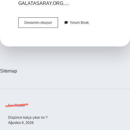
GALATASARAY.ORG.…
Galatasarayda
Devamını okuyun
Yorum Bırak
83
Numara
Kim
Sitemap
Sidebar
Son Yazılar
Düşünce kalça çıkar mı ?
Ağustos 6, 2026