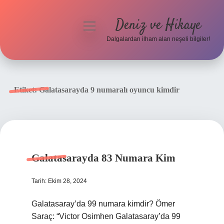
Deniz ve Hikaye
menüyü
aç
Dalgalardan ilham alan neşeli bilgiler!
Anasayfa
Gizlilik Politikası
Etiket:
Galatasarayda 9 numaralı oyuncu kimdir
Yasal Uyarı
Hakkımızda
Galatasarayda 83 Numara Kim
Tarih: Ekim 28, 2024
Galatasaray’da 99 numara kimdir? Ömer
Saraç: “Victor Osimhen Galatasaray’da 99