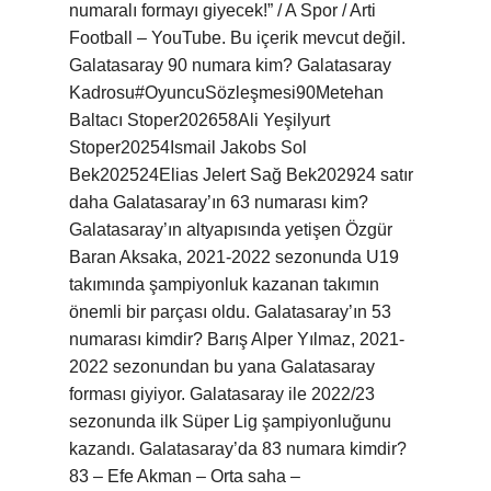
numaralı formayı giyecek!” / A Spor / Arti
Football – YouTube. Bu içerik mevcut değil.
Galatasaray 90 numara kim? Galatasaray
Kadrosu#OyuncuSözleşmesi90Metehan
Baltacı Stoper202658Ali Yeşilyurt
Stoper20254Ismail Jakobs Sol
Bek202524Elias Jelert Sağ Bek202924 satır
daha Galatasaray’ın 63 numarası kim?
Galatasaray’ın altyapısında yetişen Özgür
Baran Aksaka, 2021-2022 sezonunda U19
takımında şampiyonluk kazanan takımın
önemli bir parçası oldu. Galatasaray’ın 53
numarası kimdir? Barış Alper Yılmaz, 2021-
2022 sezonundan bu yana Galatasaray
forması giyiyor. Galatasaray ile 2022/23
sezonunda ilk Süper Lig şampiyonluğunu
kazandı. Galatasaray’da 83 numara kimdir?
83 – Efe Akman – Orta saha –