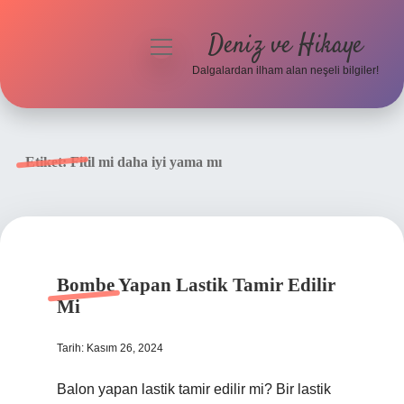
Deniz ve Hikaye
menüyü
aç
Dalgalardan ilham alan neşeli bilgiler!
Anasayfa
Gizlilik Politikası
Etiket:
Fitil mi daha iyi yama mı
Yasal Uyarı
Hakkımızda
Bombe Yapan Lastik Tamir Edilir
Mi
Tarih: Kasım 26, 2024
Balon yapan lastik tamir edilir mi? Bir lastik