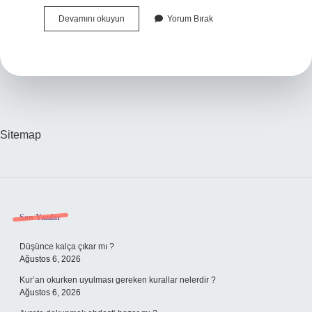
Bombe
Devamını okuyun
Yorum Bırak
Yapan
Lastik
Tamir
Edilir
Mi
Sitemap
Sidebar
Son Yazılar
Düşünce kalça çıkar mı ?
Ağustos 6, 2026
Kur’an okurken uyulması gereken kurallar nelerdir ?
Ağustos 6, 2026