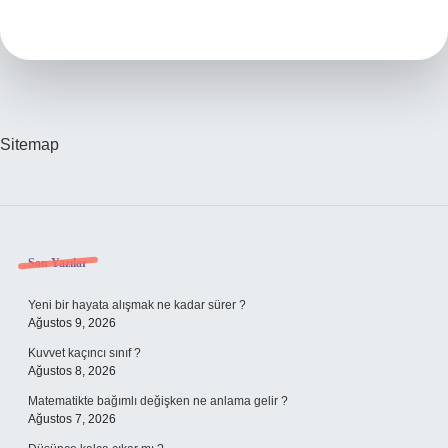
Olabilir
Mi
Sitemap
Sidebar
Son Yazılar
Yeni bir hayata alışmak ne kadar sürer ?
Ağustos 9, 2026
Kuvvet kaçıncı sınıf ?
Ağustos 8, 2026
Matematikte bağımlı değişken ne anlama gelir ?
Ağustos 7, 2026