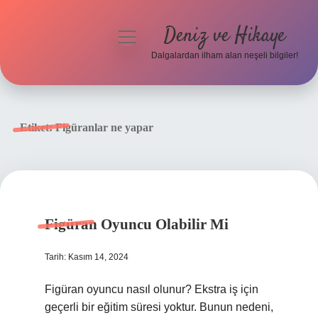
Deniz ve Hikaye
menüyü
aç
Dalgalardan ilham alan neşeli bilgiler!
Anasayfa
Gizlilik Politikası
Etiket:
Figüranlar ne yapar
Yasal Uyarı
Hakkımızda
Figüran Oyuncu Olabilir Mi
Tarih: Kasım 14, 2024
Figüran oyuncu nasıl olunur? Ekstra iş için
geçerli bir eğitim süresi yoktur. Bunun nedeni,