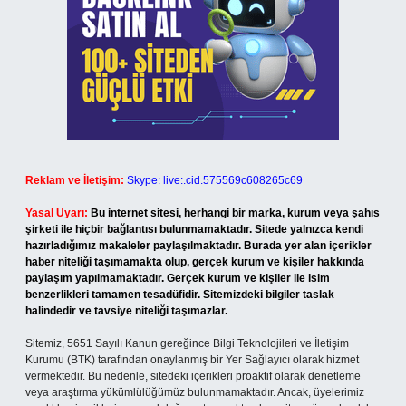
Reklam ve İletişim:
Skype: live:.cid.575569c608265c69
Yasal Uyarı:
Bu internet sitesi, herhangi bir marka, kurum veya şahıs
şirketi ile hiçbir bağlantısı bulunmamaktadır. Sitede yalnızca kendi
hazırladığımız makaleler paylaşılmaktadır. Burada yer alan içerikler
haber niteliği taşımamakta olup, gerçek kurum ve kişiler hakkında
paylaşım yapılmamaktadır. Gerçek kurum ve kişiler ile isim
benzerlikleri tamamen tesadüfidir. Sitemizdeki bilgiler taslak
halindedir ve tavsiye niteliği taşımazlar.
Sitemiz, 5651 Sayılı Kanun gereğince Bilgi Teknolojileri ve İletişim
Kurumu (BTK) tarafından onaylanmış bir Yer Sağlayıcı olarak hizmet
vermektedir. Bu nedenle, sitedeki içerikleri proaktif olarak denetleme
veya araştırma yükümlülüğümüz bulunmamaktadır. Ancak, üyelerimiz