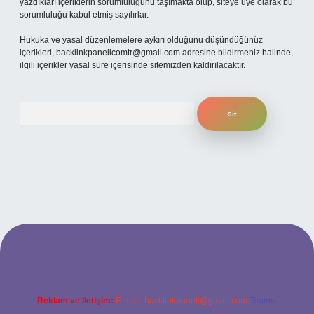
yazdıkları içeriklerin sorumluluğunu taşımakta olup, siteye üye olarak bu
sorumluluğu kabul etmiş sayılırlar.
Hukuka ve yasal düzenlemelere aykırı olduğunu düşündüğünüz
içerikleri,
backlinkpanelicomtr@gmail.com
adresine bildirmeniz halinde,
ilgili içerikler yasal süre içerisinde sitemizden kaldırılacaktır.
Arama
etexper
Reklam ve İletişim:
E-mail:
backlinkpaneli@gmail.com
Teams: