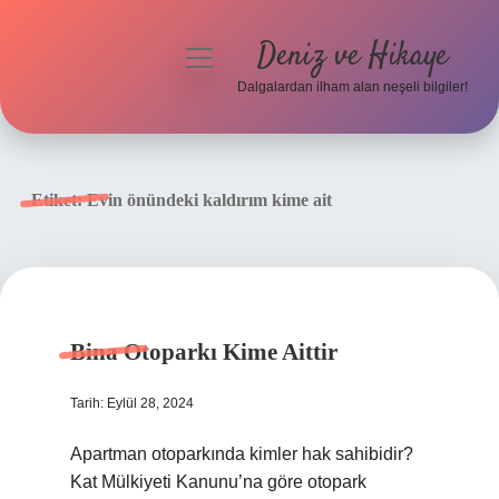
Deniz ve Hikaye
menüyü
aç
Dalgalardan ilham alan neşeli bilgiler!
Anasayfa
Gizlilik Politikası
Etiket:
Evin önündeki kaldırım kime ait
Yasal Uyarı
Hakkımızda
Bina Otoparkı Kime Aittir
Tarih: Eylül 28, 2024
Apartman otoparkında kimler hak sahibidir?
Kat Mülkiyeti Kanunu’na göre otopark