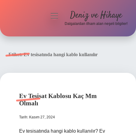
Deniz ve Hikaye
menüyü
aç
Dalgalardan ilham alan neşeli bilgiler!
Anasayfa
Gizlilik Politikası
Etiket:
Ev tesisatında hangi kablo kullanılır
Yasal Uyarı
Hakkımızda
Ev Tesisat Kablosu Kaç Mm
Olmalı
Tarih: Kasım 27, 2024
Ev tesisatında hangi kablo kullanılır? Ev