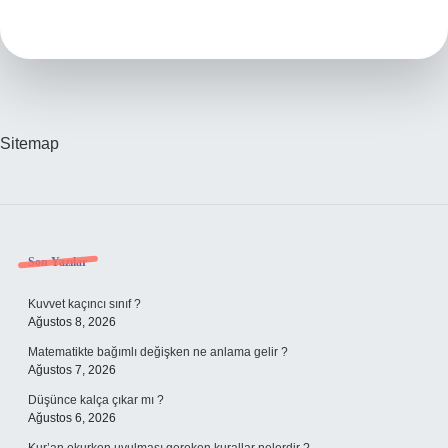
Kablosu
Kaç
Mm
Olmalı
Sitemap
Sidebar
Son Yazılar
Kuvvet kaçıncı sınıf ?
Ağustos 8, 2026
Matematikte bağımlı değişken ne anlama gelir ?
Ağustos 7, 2026
Düşünce kalça çıkar mı ?
Ağustos 6, 2026