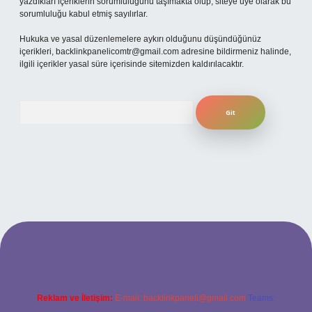
yazdıkları içeriklerin sorumluluğunu taşımakta olup, siteye üye olarak bu
sorumluluğu kabul etmiş sayılırlar.
Hukuka ve yasal düzenlemelere aykırı olduğunu düşündüğünüz
içerikleri,
backlinkpanelicomtr@gmail.com
adresine bildirmeniz halinde,
ilgili içerikler yasal süre içerisinde sitemizden kaldırılacaktır.
Arama
etexper
Reklam ve İletişim:
E-mail:
backlinkpaneli@gmail.com
Teams: