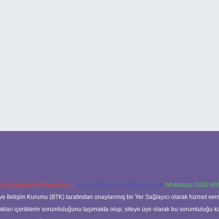
:
backlinkpaneli@gmail.com
Teams:
forumhizmeti@gmail.com
Whatsapp: 0262 606
ve İletişim Kurumu (BTK) tarafından onaylanmış bir Yer Sağlayıcı olarak hizmet verm
rı içeriklerin sorumluluğunu taşımakta olup, siteye üye olarak bu sorumluluğu kabul