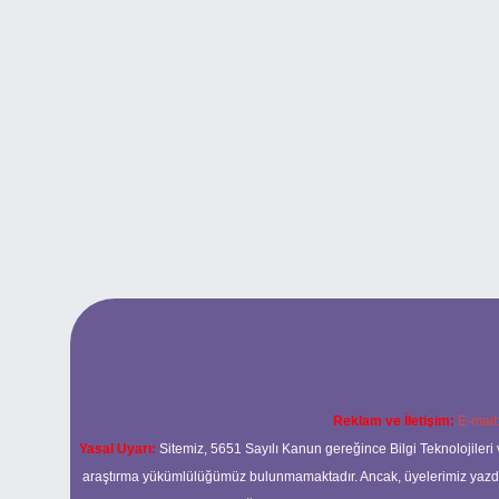
Reklam ve İletişim:
E-mail
Yasal Uyarı:
Sitemiz, 5651 Sayılı Kanun gereğince Bilgi Teknolojileri 
araştırma yükümlülüğümüz bulunmamaktadır. Ancak, üyelerimiz yazdıkla