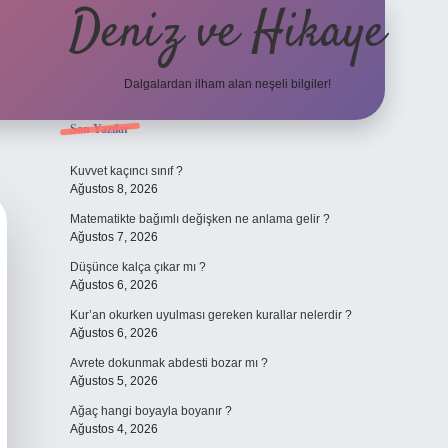
Deniz ve Hikaye
Dalgalardan ilham alan neşeli bilgiler!
Sidebar
Son Yazılar
ilbet yeni giriş
ilbet yeni giriş
grandoperabet
betexpe
Kuvvet kaçıncı sınıf ?
Ağustos 8, 2026
Matematikte bağımlı değişken ne anlama gelir ?
Ağustos 7, 2026
Düşünce kalça çıkar mı ?
Ağustos 6, 2026
Kur’an okurken uyulması gereken kurallar nelerdir ?
Ağustos 6, 2026
Avrete dokunmak abdesti bozar mı ?
Ağustos 5, 2026
Ağaç hangi boyayla boyanır ?
Ağustos 4, 2026