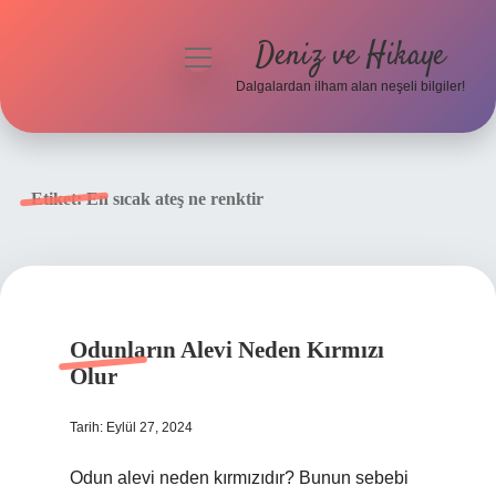
Deniz ve Hikaye
menüyü
aç
Dalgalardan ilham alan neşeli bilgiler!
Anasayfa
Gizlilik Politikası
Etiket:
En sıcak ateş ne renktir
Yasal Uyarı
Hakkımızda
Odunların Alevi Neden Kırmızı
Olur
Tarih: Eylül 27, 2024
Odun alevi neden kırmızıdır? Bunun sebebi