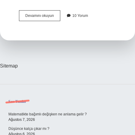
Odunların
Devamını okuyun
10 Yorum
Alevi
Neden
Kırmızı
Olur
Sitemap
Sidebar
Son Yazılar
Matematikte bağımlı değişken ne anlama gelir ?
Ağustos 7, 2026
Düşünce kalça çıkar mı ?
Ağustos 6, 2026