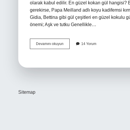
olarak kabul edilir. En güzel kokan gül hangisi? 
gerekirse, Papa Meilland adlı koyu kadifemsi kırmı
Gidia, Bettina gibi gül çeşitleri en güzel kokulu g
önemi; Aşk ve tutku Genellikle…
Dünyanın
Devamını okuyun
14 Yorum
En
Güzel
Gülü
Nedir
Sitemap