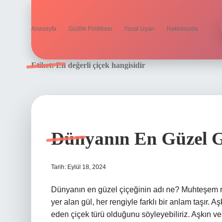
Anasayfa
Gizlilik Politikası
Yasal Uyarı
Hakkımızda
Etiket:
En değerli çiçek hangisidir
Dünyanın En Güzel G
Tarih: Eylül 18, 2024
Dünyanın en güzel çiçeğinin adı ne? Muhteşem re
yer alan gül, her rengiyle farklı bir anlam taşır. 
eden çiçek türü olduğunu söyleyebiliriz. Aşkın v