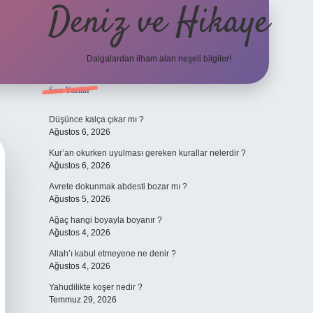
Deniz ve Hikaye
Dalgalardan ilham alan neşeli bilgiler!
Sidebar
Son Yazılar
ilbet yeni giriş
ilbet yeni giriş
grandoperabet
betexpe
Düşünce kalça çıkar mı ?
Ağustos 6, 2026
Kur’an okurken uyulması gereken kurallar nelerdir ?
Ağustos 6, 2026
Avrete dokunmak abdesti bozar mı ?
Ağustos 5, 2026
Ağaç hangi boyayla boyanır ?
Ağustos 4, 2026
Allah’ı kabul etmeyene ne denir ?
Ağustos 4, 2026
Yahudilikte koşer nedir ?
Temmuz 29, 2026