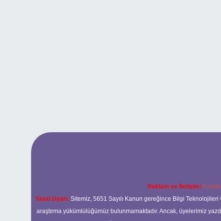
Reklam ve İletişim:
E-mail
Yasal Uyarı:
Sitemiz, 5651 Sayılı Kanun gereğince Bilgi Teknolojileri 
araştırma yükümlülüğümüz bulunmamaktadır. Ancak, üyelerimiz yazdıkla