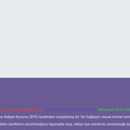
:
backlinkpaneli@gmail.com
Teams:
forumhizmeti@gmail.com
Whatsapp: 0262 606
ve İletişim Kurumu (BTK) tarafından onaylanmış bir Yer Sağlayıcı olarak hizmet verm
rı içeriklerin sorumluluğunu taşımakta olup, siteye üye olarak bu sorumluluğu kabul