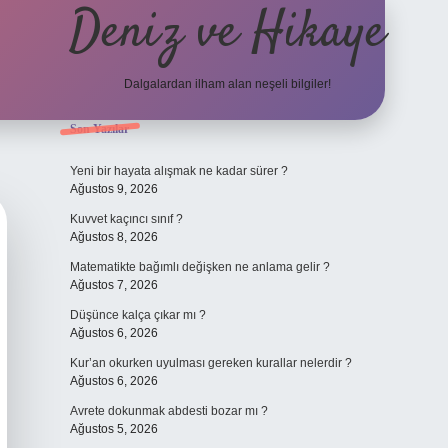
Deniz ve Hikaye
Dalgalardan ilham alan neşeli bilgiler!
Sidebar
Son Yazılar
ilbet yeni giriş
ilbet yeni giriş
grandoperabet
betexpe
Yeni bir hayata alışmak ne kadar sürer ?
Ağustos 9, 2026
Kuvvet kaçıncı sınıf ?
Ağustos 8, 2026
Matematikte bağımlı değişken ne anlama gelir ?
Ağustos 7, 2026
Düşünce kalça çıkar mı ?
Ağustos 6, 2026
Kur’an okurken uyulması gereken kurallar nelerdir ?
Ağustos 6, 2026
Avrete dokunmak abdesti bozar mı ?
Ağustos 5, 2026