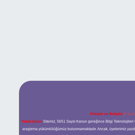
Reklam ve İletişim:
E-mail
Yasal Uyarı:
Sitemiz, 5651 Sayılı Kanun gereğince Bilgi Teknolojileri 
araştırma yükümlülüğümüz bulunmamaktadır. Ancak, üyelerimiz yazdıkla