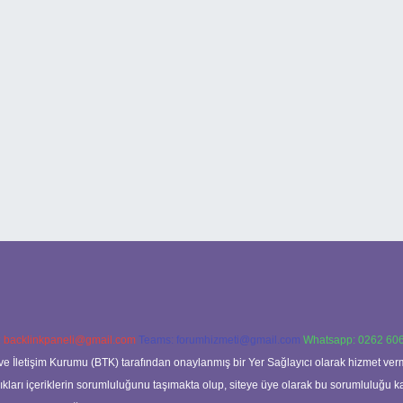
:
backlinkpaneli@gmail.com
Teams:
forumhizmeti@gmail.com
Whatsapp: 0262 606
ve İletişim Kurumu (BTK) tarafından onaylanmış bir Yer Sağlayıcı olarak hizmet verm
rı içeriklerin sorumluluğunu taşımakta olup, siteye üye olarak bu sorumluluğu kabul