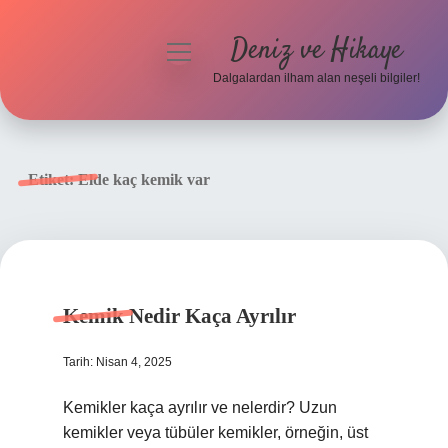
Deniz ve Hikaye
menüyü
aç
Dalgalardan ilham alan neşeli bilgiler!
Anasayfa
Gizlilik Politikası
Etiket:
Elde kaç kemik var
Yasal Uyarı
Hakkımızda
Kemik Nedir Kaça Ayrılır
Tarih: Nisan 4, 2025
Kemikler kaça ayrılır ve nelerdir? Uzun
kemikler veya tübüler kemikler, örneğin, üst