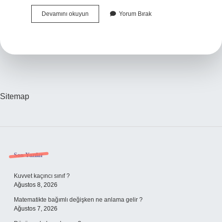
Kemik
Devamını okuyun
Yorum Bırak
Nedir
Kaça
Ayrılır
Sitemap
Sidebar
Son Yazılar
Kuvvet kaçıncı sınıf ?
Ağustos 8, 2026
Matematikte bağımlı değişken ne anlama gelir ?
Ağustos 7, 2026