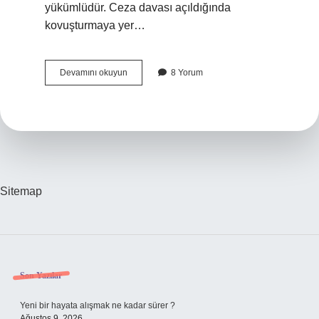
yükümlüdür. Ceza davası açıldığında
kovuşturmaya yer…
Dava
Devamını okuyun
8 Yorum
Dosyası
Düştüğünü
Nasıl
Anlarız
Sitemap
Sidebar
Son Yazılar
Yeni bir hayata alışmak ne kadar sürer ?
Ağustos 9, 2026