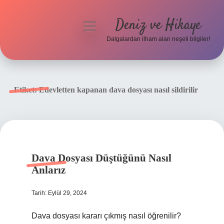
Deniz ve Hikaye
menüyü
aç
Dalgalardan ilham alan neşeli bilgiler!
Anasayfa
Gizlilik Politikası
Etiket:
Edevletten kapanan dava dosyası nasıl sildirilir
Yasal Uyarı
Hakkımızda
Dava Dosyası Düştüğünü Nasıl
Anlarız
Tarih: Eylül 29, 2024
Dava dosyası kararı çıkmış nasıl öğrenilir?