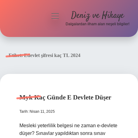
Deniz ve Hikaye
menüyü
aç
Dalgalardan ilham alan neşeli bilgiler!
Anasayfa
Gizlilik Politikası
Etiket:
Edevlet şifresi kaç TL 2024
Yasal Uyarı
Hakkımızda
Myk Kaç Günde E Devlete Düşer
Tarih: Nisan 11, 2025
Mesleki yeterlilik belgesi ne zaman e-devlete
düşer? Sınavlar yapıldıktan sonra sınav