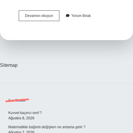
Myk
Devamını okuyun
Yorum Bırak
Kaç
Günde
E
Devlete
Düşer
Sitemap
Sidebar
Son Yazılar
Kuvvet kaçıncı sınıf ?
Ağustos 8, 2026
Matematikte bağımlı değişken ne anlama gelir ?
Ağustos 7, 2026