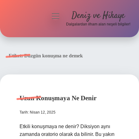
Deniz ve Hikaye
menüyü
aç
Dalgalardan ilham alan neşeli bilgiler!
Anasayfa
Gizlilik Politikası
Etiket:
Düzgün konuşma ne demek
Yasal Uyarı
Hakkımızda
Uzun Konuşmaya Ne Denir
Tarih: Nisan 12, 2025
Etkili konuşmaya ne denir? Diksiyon aynı
zamanda oratorio olarak da bilinir. Bu yakın