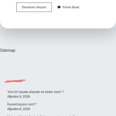
Uzun
Devamını okuyun
Yorum Bırak
Konuşmaya
Ne
Denir
Sitemap
Sidebar
Son Yazılar
Yeni bir hayata alışmak ne kadar sürer ?
Ağustos 9, 2026
Kuvvet kaçıncı sınıf ?
Ağustos 8, 2026