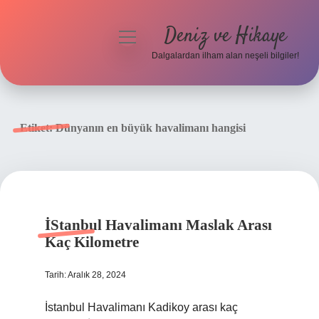
Deniz ve Hikaye
menüyü
aç
Dalgalardan ilham alan neşeli bilgiler!
Anasayfa
Gizlilik Politikası
Etiket:
Dünyanın en büyük havalimanı hangisi
Yasal Uyarı
Hakkımızda
İStanbul Havalimanı Maslak Arası
Kaç Kilometre
Tarih: Aralık 28, 2024
İstanbul Havalimanı Kadikoy arası kaç