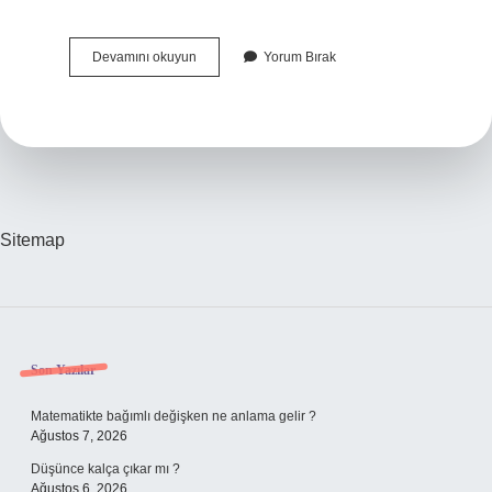
İStanbul
Devamını okuyun
Yorum Bırak
Havalimanı
Maslak
Arası
Kaç
Kilometre
Sitemap
Sidebar
Son Yazılar
Matematikte bağımlı değişken ne anlama gelir ?
Ağustos 7, 2026
Düşünce kalça çıkar mı ?
Ağustos 6, 2026