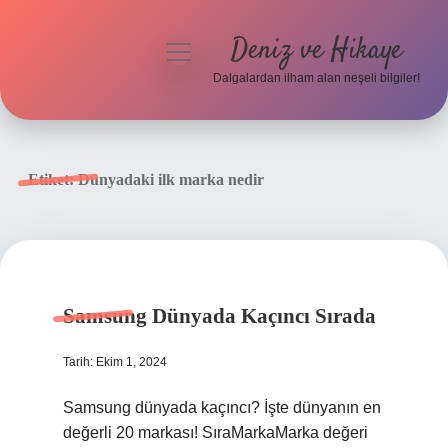
Deniz ve Hikaye
menüyü
aç
Dalgalardan ilham alan neşeli bilgiler!
Anasayfa
Gizlilik Politikası
Etiket:
Dünyadaki ilk marka nedir
Yasal Uyarı
Hakkımızda
Samsung Dünyada Kaçıncı Sırada
Tarih: Ekim 1, 2024
Samsung dünyada kaçıncı? İşte dünyanın en
değerli 20 markası! SıraMarkaMarka değeri