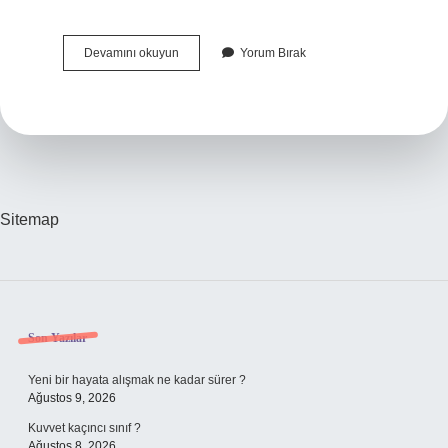
Samsung
Devamını okuyun
Yorum Bırak
Dünyada
Kaçıncı
Sırada
Sitemap
Sidebar
Son Yazılar
Yeni bir hayata alışmak ne kadar sürer ?
Ağustos 9, 2026
Kuvvet kaçıncı sınıf ?
Ağustos 8, 2026