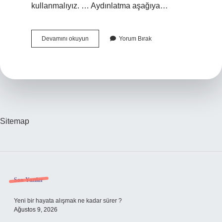
kullanmalıyız. … Aydınlatma aşağıya…
Doğru
Devamını okuyun
Yorum Bırak
Aydınlatma
Nasıl
Seçilir
Sitemap
Sidebar
Son Yazılar
Yeni bir hayata alışmak ne kadar sürer ?
Ağustos 9, 2026