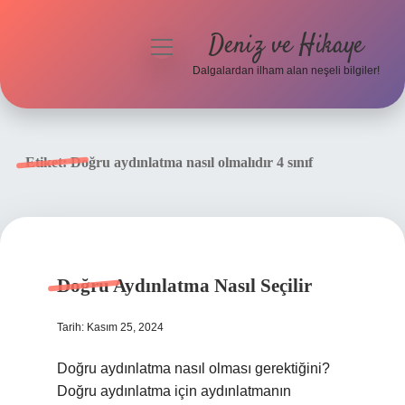
Deniz ve Hikaye
menüyü
aç
Dalgalardan ilham alan neşeli bilgiler!
Anasayfa
Gizlilik Politikası
Etiket:
Doğru aydınlatma nasıl olmalıdır 4 sınıf
Yasal Uyarı
Hakkımızda
Doğru Aydınlatma Nasıl Seçilir
Tarih: Kasım 25, 2024
Doğru aydınlatma nasıl olması gerektiğini?
Doğru aydınlatma için aydınlatmanın