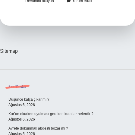
Hangi
Devamını okuyun
Yorum Bırak
Kedi
Daha
Iyidir
Sitemap
Sidebar
Son Yazılar
Düşünce kalça çıkar mı ?
Ağustos 6, 2026
Kur’an okurken uyulması gereken kurallar nelerdir ?
Ağustos 6, 2026
Avrete dokunmak abdesti bozar mı ?
Ağustos 5, 2026