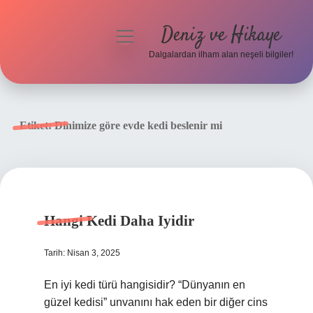
Deniz ve Hikaye
menüyü
aç
Dalgalardan ilham alan neşeli bilgiler!
Anasayfa
Gizlilik Politikası
Etiket:
Dinimize göre evde kedi beslenir mi
Yasal Uyarı
Hakkımızda
Hangi Kedi Daha Iyidir
Tarih: Nisan 3, 2025
En iyi kedi türü hangisidir? “Dünyanın en
güzel kedisi” unvanını hak eden bir diğer cins