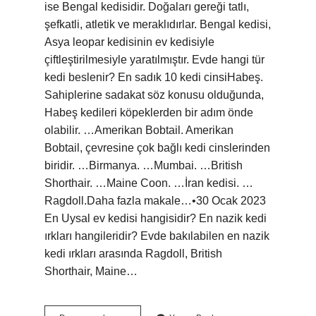
ise Bengal kedisidir. Doğaları gereği tatlı,
şefkatli, atletik ve meraklıdırlar. Bengal kedisi,
Asya leopar kedisinin ev kedisiyle
çiftleştirilmesiyle yaratılmıştır. Evde hangi tür
kedi beslenir? En sadık 10 kedi cinsiHabeş.
Sahiplerine sadakat söz konusu olduğunda,
Habeş kedileri köpeklerden bir adım önde
olabilir. …Amerikan Bobtail. Amerikan
Bobtail, çevresine çok bağlı kedi cinslerinden
biridir. …Birmanya. …Mumbai. …British
Shorthair. …Maine Coon. …İran kedisi. …
Ragdoll.Daha fazla makale…•30 Ocak 2023
En Uysal ev kedisi hangisidir? En nazik kedi
ırkları hangileridir? Evde bakılabilen en nazik
kedi ırkları arasında Ragdoll, British
Shorthair, Maine…