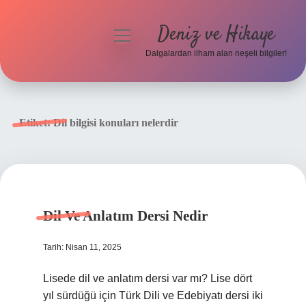
Deniz ve Hikaye
menüyü
aç
Dalgalardan ilham alan neşeli bilgiler!
Anasayfa
Gizlilik Politikası
Etiket:
Dil bilgisi konuları nelerdir
Yasal Uyarı
Hakkımızda
Dil Ve Anlatım Dersi Nedir
Tarih: Nisan 11, 2025
Lisede dil ve anlatım dersi var mı? Lise dört
yıl sürdüğü için Türk Dili ve Edebiyatı dersi iki