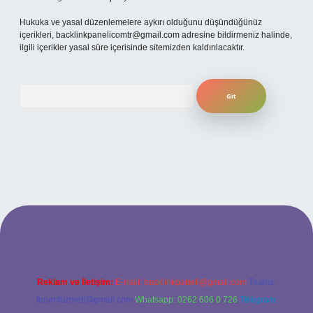
Hukuka ve yasal düzenlemelere aykırı olduğunu düşündüğünüz
içerikleri,
backlinkpanelicomtr@gmail.com
adresine bildirmeniz halinde,
ilgili içerikler yasal süre içerisinde sitemizden kaldırılacaktır.
Arama
betexper
Reklam ve İletişim:
E-mail:
backlinkpaneli@gmail.com
Teams:
forumhizmeti@gmail.com
Whatsapp: 0262 606 0 726
Telegram: