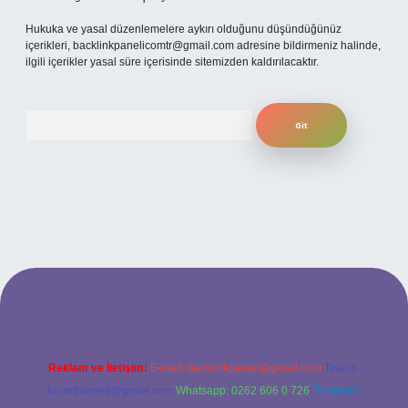
Hukuka ve yasal düzenlemelere aykırı olduğunu düşündüğünüz
içerikleri,
backlinkpanelicomtr@gmail.com
adresine bildirmeniz halinde,
ilgili içerikler yasal süre içerisinde sitemizden kaldırılacaktır.
Arama
t
betexper
Reklam ve İletişim:
E-mail:
backlinkpaneli@gmail.com
Teams:
forumhizmeti@gmail.com
Whatsapp: 0262 606 0 726
Telegram: