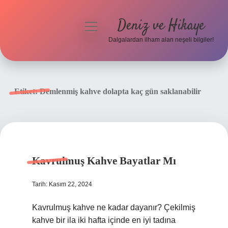
Deniz ve Hikaye
menüyü
aç
Dalgalardan ilham alan neşeli bilgiler!
Anasayfa
Gizlilik Politikası
Etiket:
Demlenmiş kahve dolapta kaç gün saklanabilir
Yasal Uyarı
Hakkımızda
Kavrulmuş Kahve Bayatlar Mı
Tarih: Kasım 22, 2024
Kavrulmuş kahve ne kadar dayanır? Çekilmiş
kahve bir ila iki hafta içinde en iyi tadına