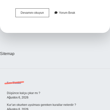
Hangi
Devamını okuyun
Yorum Bırak
Bitkiler
Kurak
Ortamlara
Daha
Iyi
Uyum
Sağlar
Sitemap
Sidebar
Son Yazılar
Düşünce kalça çıkar mı ?
Ağustos 6, 2026
Kur’an okurken uyulması gereken kurallar nelerdir ?
Ağustos 6, 2026