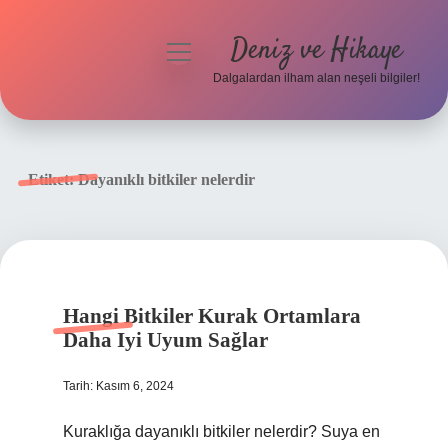
Deniz ve Hikaye
menüyü
aç
Dalgalardan ilham alan neşeli bilgiler!
Anasayfa
Gizlilik Politikası
Etiket:
Dayanıklı bitkiler nelerdir
Yasal Uyarı
Hakkımızda
Hangi Bitkiler Kurak Ortamlara
Daha Iyi Uyum Sağlar
Tarih: Kasım 6, 2024
Kuraklığa dayanıklı bitkiler nelerdir? Suya en