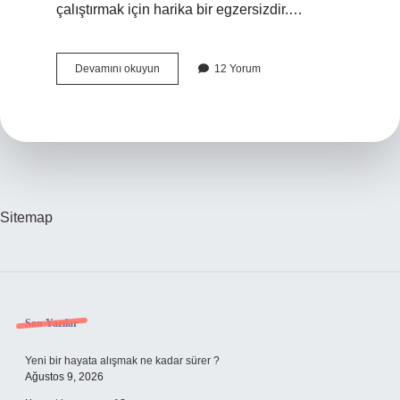
çalıştırmak için harika bir egzersizdir.…
Cable
Devamını okuyun
12 Yorum
Crunch
Hareketi
Evde
Nasıl
Yapılır
Sitemap
Sidebar
Son Yazılar
Yeni bir hayata alışmak ne kadar sürer ?
Ağustos 9, 2026