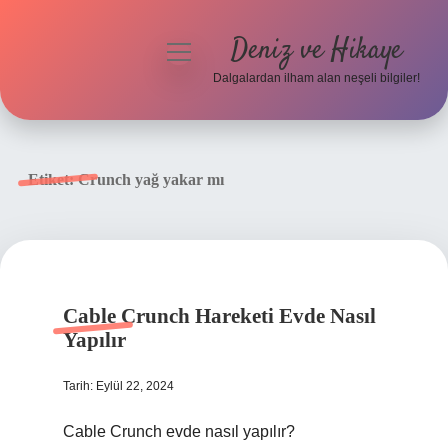
Deniz ve Hikaye
menüyü
aç
Dalgalardan ilham alan neşeli bilgiler!
Anasayfa
Gizlilik Politikası
Etiket:
Crunch yağ yakar mı
Yasal Uyarı
Hakkımızda
Cable Crunch Hareketi Evde Nasıl
Yapılır
Tarih: Eylül 22, 2024
Cable Crunch evde nasıl yapılır?