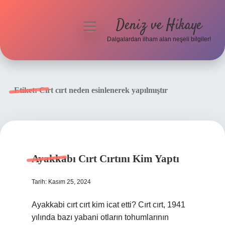
Deniz ve Hikaye
menüyü
aç
Dalgalardan ilham alan neşeli bilgiler!
Anasayfa
Gizlilik Politikası
Etiket:
Cırt cırt neden esinlenerek yapılmıştır
Yasal Uyarı
Hakkımızda
Ayakkabı Cırt Cırtını Kim Yaptı
Tarih: Kasım 25, 2024
Ayakkabi cırt cırt kim icat etti? Cırt cırt, 1941
yılında bazı yabani otların tohumlarının