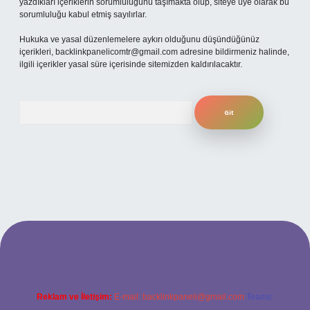
yazdıkları içeriklerin sorumluluğunu taşımakta olup, siteye üye olarak bu
sorumluluğu kabul etmiş sayılırlar.
Hukuka ve yasal düzenlemelere aykırı olduğunu düşündüğünüz
içerikleri,
backlinkpanelicomtr@gmail.com
adresine bildirmeniz halinde,
ilgili içerikler yasal süre içerisinde sitemizden kaldırılacaktır.
Arama
etexper
Reklam ve İletişim:
E-mail:
backlinkpaneli@gmail.com
Teams: