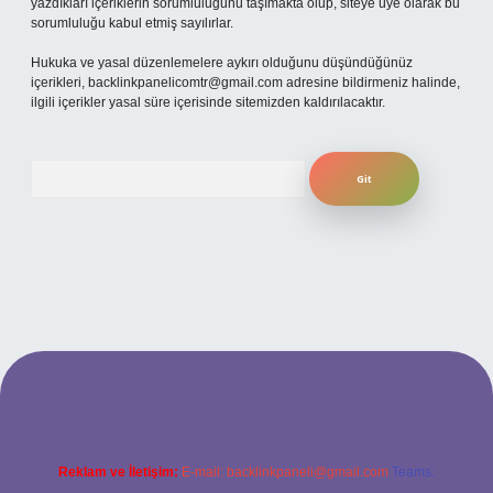
yazdıkları içeriklerin sorumluluğunu taşımakta olup, siteye üye olarak bu
sorumluluğu kabul etmiş sayılırlar.
Hukuka ve yasal düzenlemelere aykırı olduğunu düşündüğünüz
içerikleri,
backlinkpanelicomtr@gmail.com
adresine bildirmeniz halinde,
ilgili içerikler yasal süre içerisinde sitemizden kaldırılacaktır.
Arama
betexper
Reklam ve İletişim:
E-mail:
backlinkpaneli@gmail.com
Teams: