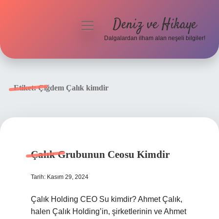
Deniz ve Hikaye
menüyü
aç
Dalgalardan ilham alan neşeli bilgiler!
Anasayfa
Gizlilik Politikası
Etiket:
Çiğdem Çalık kimdir
Yasal Uyarı
Hakkımızda
Çalık Grubunun Ceosu Kimdir
Tarih: Kasım 29, 2024
Çalık Holding CEO Su kimdir? Ahmet Çalık,
halen Çalık Holding’in, şirketlerinin ve Ahmet