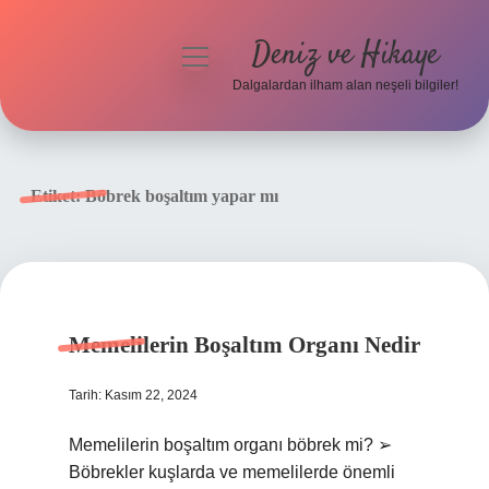
Deniz ve Hikaye
menüyü
aç
Dalgalardan ilham alan neşeli bilgiler!
Anasayfa
Gizlilik Politikası
Etiket:
Böbrek boşaltım yapar mı
Yasal Uyarı
Hakkımızda
Memelilerin Boşaltım Organı Nedir
Tarih: Kasım 22, 2024
Memelilerin boşaltım organı böbrek mi? ➢
Böbrekler kuşlarda ve memelilerde önemli