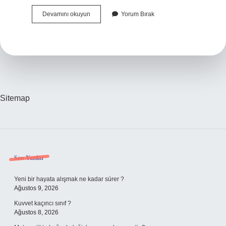
Memelilerin
Devamını okuyun
Yorum Bırak
Boşaltım
Organı
Nedir
Sitemap
Sidebar
Son Yazılar
Yeni bir hayata alışmak ne kadar sürer ?
Ağustos 9, 2026
Kuvvet kaçıncı sınıf ?
Ağustos 8, 2026