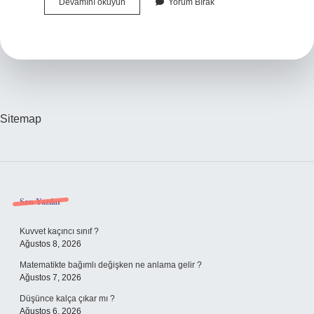
Bmstl
Devamını okuyun
Yorum Bırak
Hangi
Endekste
Sitemap
Sidebar
Son Yazılar
Kuvvet kaçıncı sınıf ?
Ağustos 8, 2026
Matematikte bağımlı değişken ne anlama gelir ?
Ağustos 7, 2026
Düşünce kalça çıkar mı ?
Ağustos 6, 2026