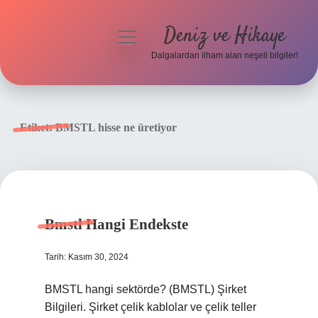
Deniz ve Hikaye
menüyü
aç
Dalgalardan ilham alan neşeli bilgiler!
Anasayfa
Gizlilik Politikası
Etiket:
BMSTL hisse ne üretiyor
Yasal Uyarı
Hakkımızda
Bmstl Hangi Endekste
Tarih: Kasım 30, 2024
BMSTL hangi sektörde? (BMSTL) Şirket
Bilgileri. Şirket çelik kablolar ve çelik teller