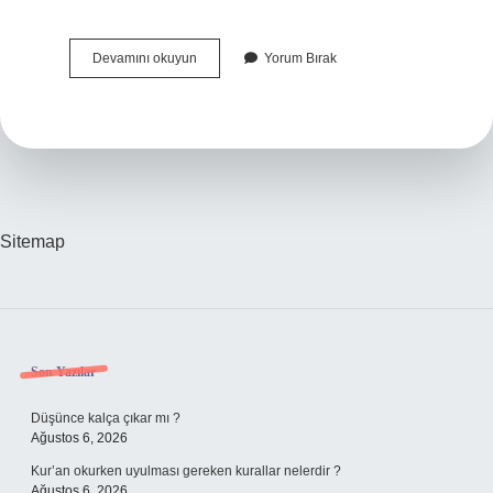
Biyokütle
Devamını okuyun
Yorum Bırak
Enerjisi
Kaça
Ayrılır
Sitemap
Sidebar
Son Yazılar
Düşünce kalça çıkar mı ?
Ağustos 6, 2026
Kur’an okurken uyulması gereken kurallar nelerdir ?
Ağustos 6, 2026