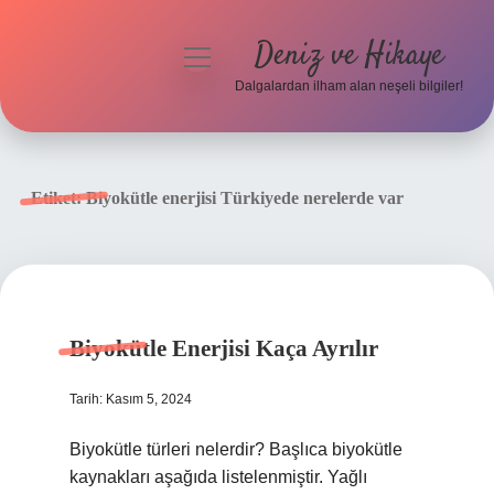
Deniz ve Hikaye
menüyü
aç
Dalgalardan ilham alan neşeli bilgiler!
Anasayfa
Gizlilik Politikası
Etiket:
Biyokütle enerjisi Türkiyede nerelerde var
Yasal Uyarı
Hakkımızda
Biyokütle Enerjisi Kaça Ayrılır
Tarih: Kasım 5, 2024
Biyokütle türleri nelerdir? Başlıca biyokütle
kaynakları aşağıda listelenmiştir. Yağlı