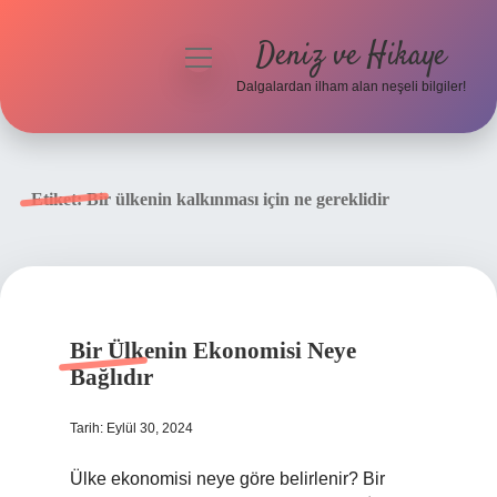
Deniz ve Hikaye
menüyü
aç
Dalgalardan ilham alan neşeli bilgiler!
Anasayfa
Gizlilik Politikası
Etiket:
Bir ülkenin kalkınması için ne gereklidir
Yasal Uyarı
Hakkımızda
Bir Ülkenin Ekonomisi Neye
Bağlıdır
Tarih: Eylül 30, 2024
Ülke ekonomisi neye göre belirlenir? Bir