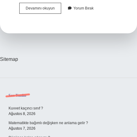
Bir
Devamını okuyun
Yorum Bırak
Ülkenin
Ekonomisi
Neye
Bağlıdır
Sitemap
Sidebar
Son Yazılar
Kuvvet kaçıncı sınıf ?
Ağustos 8, 2026
Matematikte bağımlı değişken ne anlama gelir ?
Ağustos 7, 2026